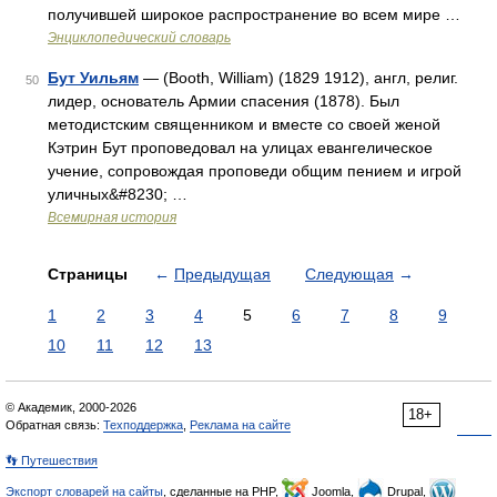
получившей широкое распространение во всем мире …
Энциклопедический словарь
Бут Уильям
— (Booth, William) (1829 1912), англ, религ.
50
лидер, основатель Армии спасения (1878). Был
методистским священником и вместе со своей женой
Кэтрин Бут проповедовал на улицах евангелическое
учение, сопровождая проповеди общим пением и игрой
уличных&#8230; …
Всемирная история
Страницы
←
Предыдущая
Следующая
→
1
2
3
4
5
6
7
8
9
10
11
12
13
© Академик, 2000-2026
18+
Обратная связь:
Техподдержка
,
Реклама на сайте
👣 Путешествия
Экспорт словарей на сайты
, сделанные на PHP,
Joomla,
Drupal,