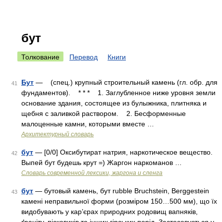
бут
Толкование
Перевод
Книги
Бут
— (спец.) крупный строительный камень (гл. обр. для
41
фундаментов). * * * 1. Заглубленное ниже уровня земли
основание здания, состоящее из булыжника, плитняка и
щебня с заливкой раствором. 2. Бесформенные
малоценные камни, которыми вместе …
Архитектурный словарь
бут
— [0/0] Оксибутират натрия, наркотическое вещество.
42
Выпей бут будешь крут =) Жаргон наркоманов …
Cловарь современной лексики, жаргона и сленга
бут
— бутовый камень, бут rubble Bruchstein, Berggestein
43
камені неправильної форми (розміром 150…500 мм), що їх
видобувають у кар’єрах природних родовищ вапняків,