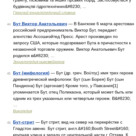
ґраніту, пісковиків та інших гірських порід. Застосовується у
будівництві гідротехнічних&#8230; …
Гірничий енциклопедичний словник
Бут Виктор Анатольевич
— В Бангкоке 6 марта арестован
44
российский предприниматель Виктор Бут, передает
агентство Ассошиэйтед Пресс. Арест произведен по
запросу США, которые подозревают Бута в причастности к
незаконной торговле оружием. Виктор Анатольевич Бут
родился в&#8230; …
Энциклопедия ньюсмейкеров
Бут (мифология)
— Бут (др. греч. Βούτης) имя трех героев
45
древнегреческой мифологии: Бут (сын Борея) Бут (сын
Пандиона) Бут (аргонавт) Кроме того, у Павсания[1]
упоминается Бут, отец Поликаона, который может быть или
одним из трех указанных или четвертым героем. В&#8230;
…
Википедия
Бут-стрит
— Бут стрит, вид на север на перекрёстке с
46
Гладстон авеню. Бут стрит, англ.&#160;Booth Street&#160;
крупная улица к западу от центральной части г. Оттава. К