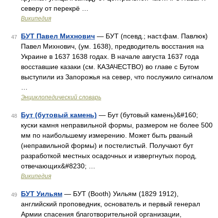
северу от перекрё …
Википедия
БУТ Павел Михнович
— БУТ (псевд.; наст.фам. Павлюк)
47
Павел Михнович, (ум. 1638), предводитель восстания на
Украине в 1637 1638 годах. В начале августа 1637 года
восставшие казаки (см. КАЗАЧЕСТВО) во главе с Бутом
выступили из Запорожья на север, что послужило сигналом
…
Энциклопедический словарь
Бут (бутовый камень)
— Бут (бутовый камень)&#160;
48
куски камня неправильной формы, размером не более 500
мм по наибольшему измерению. Может быть рваный
(неправильной формы) и постелистый. Получают бут
разработкой местных осадочных и извергнутых пород,
отвечающих&#8230; …
Википедия
БУТ Уильям
— БУТ (Booth) Уильям (1829 1912),
49
английский проповедник, основатель и первый генерал
Армии спасения благотворительной организации,